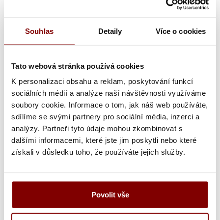
Vložiť do košíka
Souhlas
Detaily
Více o cookies
Tato webová stránka používá cookies
Popis a parametre
Soubory
K personalizaci obsahu a reklam, poskytování funkcí
Kategória
sociálních médií a analýze naší návštěvnosti využíváme
soubory cookie. Informace o tom, jak náš web používáte,
Dian Pisa kuchárska obuv pánska aj
sdílíme se svými partnery pro sociální média, inzerci a
dámska protišmyková čierna
analýzy. Partneři tyto údaje mohou zkombinovat s
dalšími informacemi, které jste jim poskytli nebo které
pánska aj dámska (nižšie čísla) bezpečnostná
získali v důsledku toho, že používáte jejich služby.
protišmyková pracovná obuv
otočný opasok s prackou
dobre udržiavateľná syntetická koža
SRA certifikovaná podľa
EN ISO 20347: 2012
-
Povolit vše
protišmykovosť v kontakte čistiaci prostriedok a
kachličky s vodou alebo glycerínom ako lubrikantom