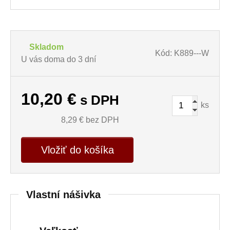
Skladom
Kód: K889---W
U vás doma do 3 dní
10,20
€
s DPH
ks
8,29
€ bez DPH
Vložiť do košíka
Vlastní nášivka