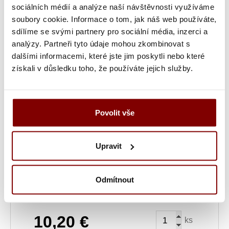
sociálních médií a analýze naší návštěvnosti využíváme
Vyšití textu + 5.10€
Maximálně dvouřádkové
soubory cookie. Informace o tom, jak náš web používáte,
vyšití jména, přezdívky nebo pracovní pozice.
sdílíme se svými partnery pro sociální média, inzerci a
Grafická úprava a vyšitie (logo + text) +
analýzy. Partneři tyto údaje mohou zkombinovat s
34.69€
Ak ste u nás už logo vyšívali, máme ho
dalšími informacemi, které jste jim poskytli nebo které
uložené a toto políčko pre vás neplatí. Maximálne
získali v důsledku toho, že používáte jejich služby.
dvojriadkové vyšitie mená, prezývky alebo
pracovnej pozície.
Vyšitie loga a textu (bez grafickej úpravy) +
Povolit vše
10.20€
Ak ste si u nás už logo nechali vyšívať a
chcete ho znovu vyšiť z loga, ktoré už máme u
Upravit
nás uložené.
Odmítnout
Ukážka textu:
10,20
€
ks