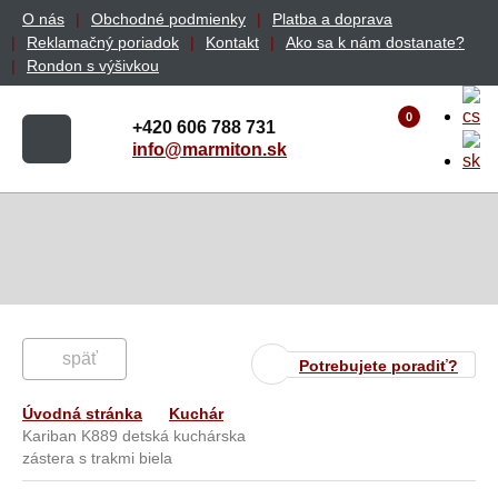
O nás
Obchodné podmienky
Platba a doprava
Reklamačný poriadok
Kontakt
Ako sa k nám dostanate?
Rondon s výšivkou
0
+420 606 788 731
info@marmiton.sk
späť
Potrebujete poradiť?
Úvodná stránka
Kuchár
Kariban K889 detská kuchárska
zástera s trakmi biela