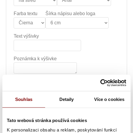
Farba textu
Šírka nápisu alebo loga
Text výšivky
Poznámka k výšivke
Grafická úprava loga a vyšití + 29.59€
Pokud
jste u nás již logo vyšívali, máme jej uložené a
Souhlas
Detaily
Více o cookies
toto políčko pro vás neplatí.
Vyšitie loga + 5.10€
Pokud jste si u nás již logo
nechali vyšívat a chcete jej znovu vyšít z loga,
Tato webová stránka používá cookies
které již máme u nás uložené.
K personalizaci obsahu a reklam, poskytování funkcí