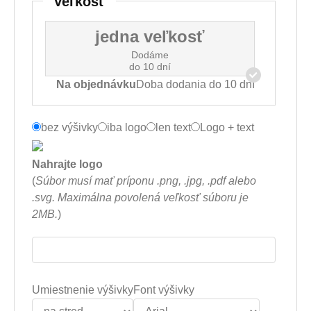
Veľkosť
jedna veľkosť
Dodáme
do 10 dní
Na objednávku
Doba dodania do 10 dní
bez výšivky
iba logo
len text
Logo + text
Nahrajte logo
(
Súbor musí mať príponu .png, .jpg, .pdf alebo
.svg. Maximálna povolená veľkosť súboru je
2MB.
)
Umiestnenie výšivky
Font výšivky