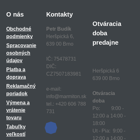
O nás
Kontakty
Otváracia
Obchodné
Petr Budík
doba
podmienky
Heršpická 6,
predajne
639 00 Brno
Spracovanie
osobných
IČ: 75478731
údajov
DIČ:
Platba a
Heršpická 6
CZ7507183981
doprava
639 00 Brno
Reklamačný
e-mail:
Otváracia
poriadok
info@marmiton.sk
doba
Výmena a
tel.: +420 606 788
Po: 9:00 -
vrátenie
731
12:00 a 14:00 -
tovaru
18:00
Tabuľky
Ut - Pia: 9:00 -
veľkostí
12:00 a 14:00 -