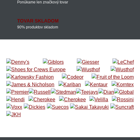
Ponúkame len značkový tovar
TOVAR SKLADOM
90% produktov skladom