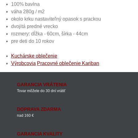
100% bavlna
váha 280g / m2
okolo krku nastaviteľný opasok s prackou
dvojitá predné vrecko
rozmery: dĺžka - 60cm, šírka - 44cm
pre deti do 10 rokov
Kuchárske oblečenie
Výrobcovia
Pracovné oblečenie Kariban
GARANCIA VRÁTENIA
Tovar môžete do 30 dní vrátiť
DOPRAVA ZDARMA
nad 160 €
GARANCIA KVALITY