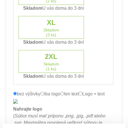
(2 ks)
Skladom
U vás doma do 3 dní
XL
Skladom
(3 ks)
Skladom
U vás doma do 3 dní
2XL
Skladom
(1 ks)
Skladom
U vás doma do 3 dní
bez výšivky
iba logo
len text
Logo + text
Nahrajte logo
(
Súbor musí mať príponu .png, .jpg, .pdf alebo
.svg. Maximálna povolená veľkosť súboru je