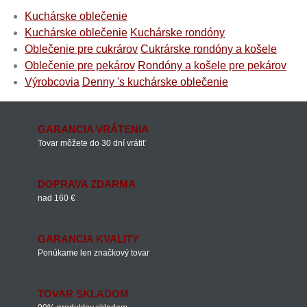
Kuchárske oblečenie
Kuchárske oblečenie
Kuchárske rondóny
Oblečenie pre cukrárov
Cukrárske rondóny a košele
Oblečenie pre pekárov
Rondóny a košele pre pekárov
Výrobcovia
Denny 's kuchárske oblečenie
GARANCIA VRÁTENIA
Tovar môžete do 30 dní vrátiť
DOPRAVA ZDARMA
nad 160 €
GARANCIA KVALITY
Ponúkame len značkový tovar
TOVAR SKLADOM