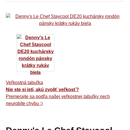
Veľkostná tabuľka
Nie ste si istí, akú zvoliť veľkosť?
Premerajte sa podľa našej veľkostnej tabuľky nech
neurobíte chybu :)