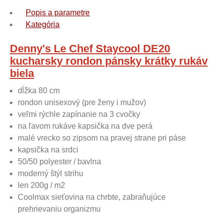
Popis a parametre
Kategória
Denny's Le Chef Staycool DE20
kucharsky rondon pánsky krátky rukáv
biela
dĺžka 80 cm
rondon unisexový (pre ženy i mužov)
veľmi rýchle zapínanie na 3 cvočky
na ľavom rukáve kapsička na dve perá
malé vrecko so zipsom na pravej strane pri páse
kapsička na srdci
50/50 polyester / bavlna
moderný štýl strihu
len 200g / m2
Coolmax sieťovina na chrbte, zabraňujúce
prehrievaniu organizmu