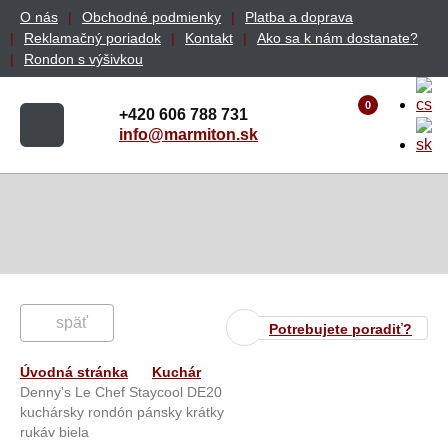
O nás
Obchodné podmienky
Platba a doprava
Reklamačný poriadok
Kontakt
Ako sa k nám dostanate?
Rondon s výšivkou
0
+420 606 788 731
info@marmiton.sk
späť
Potrebujete poradiť?
Úvodná stránka
Kuchár
Denny's Le Chef Staycool DE20
kuchársky rondón pánsky krátky
rukáv biela