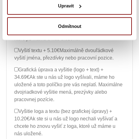
jste u nás již logo vyšívali, máme jej uložené a
Upravit
toto políčko pro vás neplatí.
Vyšitie loga + 5.10€
Pokud jste si u nás již logo
Odmítnout
nechali vyšívat a chcete jej znovu vyšít z loga,
které již máme u nás uložené.
Vyšití textu + 5.10€
Maximálně dvouřádkové
vyšití jména, přezdívky nebo pracovní pozice.
Grafická úprava a vyšitie (logo + text) +
34.69€
Ak ste u nás už logo vyšívali, máme ho
uložené a toto políčko pre vás neplatí. Maximálne
dvojriadkové vyšitie mená, prezývky alebo
pracovnej pozície.
Vyšitie loga a textu (bez grafickej úpravy) +
10.20€
Ak ste si u nás už logo nechali vyšívať a
chcete ho znovu vyšiť z loga, ktoré už máme u
nás uložené.