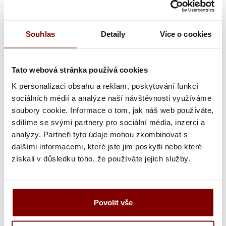
2MB.
)
Souhlas
Detaily
Více o cookies
Umiestnenie výšivky
Font výšivky
Tato webová stránka používá cookies
K personalizaci obsahu a reklam, poskytování funkcí
Farba textu
Šírka nápisu alebo loga
sociálních médií a analýze naší návštěvnosti využíváme
soubory cookie. Informace o tom, jak náš web používáte,
sdílíme se svými partnery pro sociální média, inzerci a
analýzy. Partneři tyto údaje mohou zkombinovat s
Text výšivky
dalšími informacemi, které jste jim poskytli nebo které
získali v důsledku toho, že používáte jejich služby.
Poznámka k výšivke
Povolit vše
Grafická úprava loga a vyšití + 29.59€
Pokud