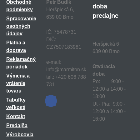
Obchodné
Petr Budík
doba
podmienky
Heršpická 6,
predajne
639 00 Brno
Spracovanie
osobných
IČ: 75478731
údajov
DIČ:
Platba a
Heršpická 6
CZ7507183981
doprava
639 00 Brno
Reklamačný
e-mail:
Otváracia
poriadok
info@marmiton.sk
doba
Výmena a
tel.: +420 606 788
Po: 9:00 -
vrátenie
731
12:00 a 14:00 -
tovaru
18:00
Tabuľky
Ut - Pia: 9:00 -
veľkostí
12:00 a 14:00 -
Kontakt
16:00
Predajňa
Výrobcovia