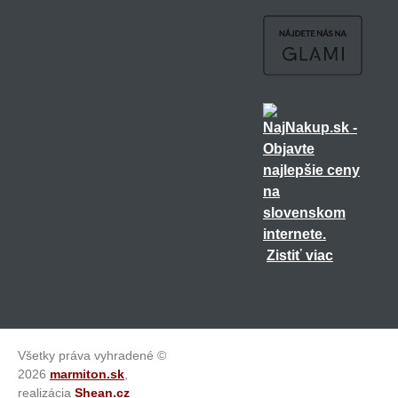
Zistiť viac
Všetky práva vyhradené ©
2026
marmiton.sk
,
realizácia
Shean.cz