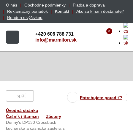
O nás
Obchodné podmienky
Platba a doprava
Reklamačný poriadok
Kontakt
Ako sa k nám dostanate?
Rondon s výšivkou
0
+420 606 788 731
info@marmiton.sk
späť
Potrebujete poradiť?
Úvodná stránka
Čašník / Barman
Zástery
Denny's DP130 Crossback
kuchárska a casnicka zastera s