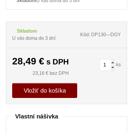
Skladom
U vás doma do 3 dní
Skladom
Kód: DP130---DGY
U vás doma do 3 dní
28,49
€
s DPH
ks
23,16
€ bez DPH
Vložiť do košíka
Vlastní nášivka