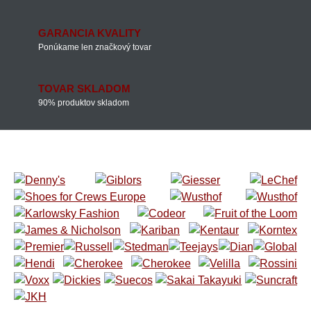
GARANCIA KVALITY
Ponúkame len značkový tovar
TOVAR SKLADOM
90% produktov skladom