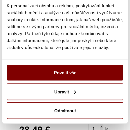
K personalizaci obsahu a reklam, poskytování funkcí
Vyšití textu + 5.10€
Maximálně dvouřádkové
sociálních médií a analýze naší návštěvnosti využíváme
vyšití jména, přezdívky nebo pracovní pozice.
soubory cookie. Informace o tom, jak náš web používáte,
sdílíme se svými partnery pro sociální média, inzerci a
Grafická úprava a vyšitie (logo + text) +
analýzy. Partneři tyto údaje mohou zkombinovat s
34.69€
Ak ste u nás už logo vyšívali, máme ho
dalšími informacemi, které jste jim poskytli nebo které
uložené a toto políčko pre vás neplatí. Maximálne
získali v důsledku toho, že používáte jejich služby.
dvojriadkové vyšitie mená, prezývky alebo
pracovnej pozície.
Vyšitie loga a textu (bez grafickej úpravy) +
Povolit vše
10.20€
Ak ste si u nás už logo nechali vyšívať a
chcete ho znovu vyšiť z loga, ktoré už máme u
nás uložené.
Upravit
Ukážka textu:
Odmítnout
28,49
€
ks