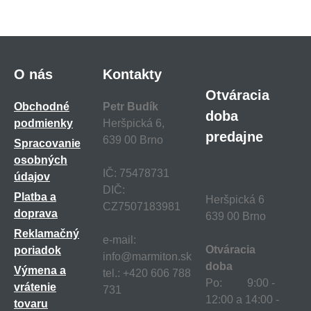
O nás
Kontakty
Otváracia
Obchodné
Petr Budík
doba
podmienky
Heršpická 6,
predajne
639 00 Brno
Spracovanie
osobných
IČ: 75478731
údajov
DIČ:
Platba a
Heršpická 6
CZ7507183981
doprava
639 00 Brno
Reklamačný
e-mail:
Otváracia
poriadok
info@marmiton.sk
doba
Výmena a
tel.: +420 606 788
Po: 9:00 -
vrátenie
731
12:00 a 14:00 -
tovaru