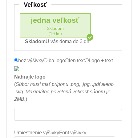
Veľkosť
jedna veľkosť
Skladom
(19 ks)
Skladom
U vás doma do 3 dní
bez výšivky
iba logo
len text
Logo + text
Nahrajte logo
(
Súbor musí mať príponu .png, .jpg, .pdf alebo
.svg. Maximálna povolená veľkosť súboru je
2MB.
)
Umiestnenie výšivky
Font výšivky