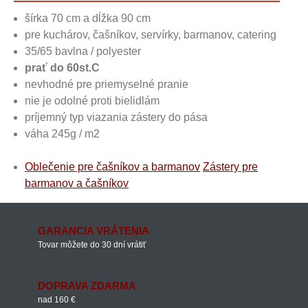
šírka 70 cm a dĺžka 90 cm
pre kuchárov, čašníkov, servírky, barmanov, catering
35/65 bavlna / polyester
prať do 60st.C
nevhodné pre priemyselné pranie
nie je odolné proti bielidlám
príjemný typ viazania zástery do pása
váha 245g / m2
Oblečenie pre čašníkov a barmanov
Zástery pre
barmanov a čašníkov
GARANCIA VRÁTENIA
Tovar môžete do 30 dní vrátiť
DOPRAVA ZDARMA
nad 160 €