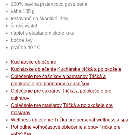
100% bavlna prstencovo postúpená
váha 135 g
testované na škodlivé látky
široký výstrih
náplet s elastanom okolo krku
bočné švy
prať na 40 ° C
Kuchárske oblečenie
Kuchárske oblečenie
Kuchárska tričká a polokošele
Oblečenie pre čašníkov a barmanov
Tričká a
polokošele pre barmanov a čašníkov
Oblečenie pre cukrárov
Tričká a polokošele pre
cukrárov
Oblečenie pre mäsiarov
Tričká a polokošele pre
mäsiarov
Wellness oblečenie
Tričká pre personál wellness a spa
Pohodlné voľnočasové oblečenie a obuv
Tričká pre
voľný čas