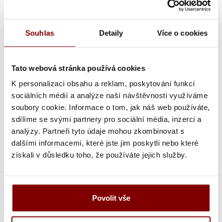
Poznámka k výšivke
Souhlas
Detaily
Více o cookies
Grafická úprava loga a vyšití + 29.59€
Tato webová stránka používá cookies
Vyšitie loga + 5.10€
K personalizaci obsahu a reklam, poskytování funkcí
Vyšití textu + 5.10€
sociálních médií a analýze naší návštěvnosti využíváme
soubory cookie. Informace o tom, jak náš web používáte,
Grafická úprava a vyšitie (logo + text) + 34.69€
sdílíme se svými partnery pro sociální média, inzerci a
analýzy. Partneři tyto údaje mohou zkombinovat s
Vyšitie loga a textu (bez grafickej úpravy) +
dalšími informacemi, které jste jim poskytli nebo které
10.20€
získali v důsledku toho, že používáte jejich služby.
Ukážka textu:
Povolit vše
4,98
€
ks