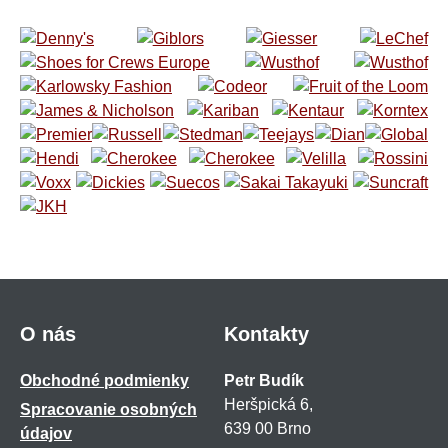
O nás
Kontakty
Obchodné podmienky
Petr Budík
Heršpická 6,
Spracovanie osobných
639 00 Brno
údajov