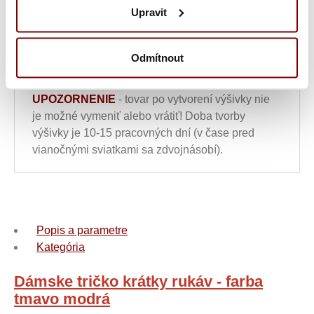
Upravit
Vložiť do košíka s
Odmítnout
výšivkou
UPOZORNENIE
- tovar po vytvorení výšivky nie
je možné vymeniť alebo vrátiť! Doba tvorby
výšivky je 10-15 pracovných dní (v čase pred
vianočnými sviatkami sa zdvojnásobí).
Popis a parametre
Kategória
Dámske tričko krátky rukáv - farba
tmavo modrá