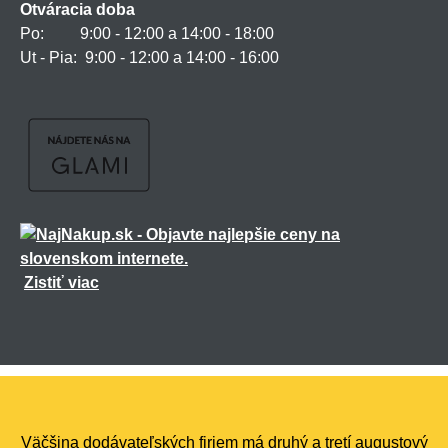
Otváracia doba
Po: 9:00 - 12:00 a 14:00 - 18:00
Ut - Pia: 9:00 - 12:00 a 14:00 - 16:00
Zistiť viac
Všetky práva vyhradené ©
2026
marmiton.sk
,
realizácia
Shean.cz
Väčšina dodávateľských firiem má druhý a tretí augustový