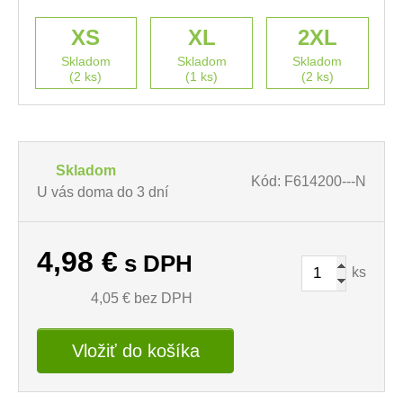
XS
XL
2XL
Skladom
Skladom
Skladom
(2 ks)
(1 ks)
(2 ks)
Skladom
Kód: F614200---N
U vás doma do 3 dní
4,98
€
s DPH
ks
4,05
€ bez DPH
Vložiť do košíka