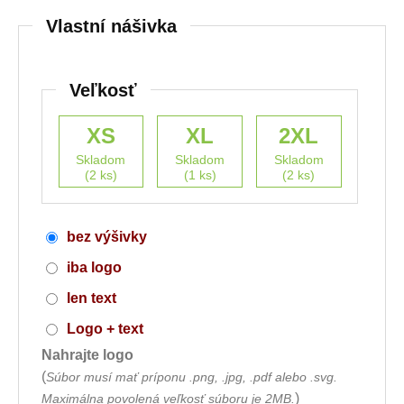
Vlastní nášivka
Veľkosť
XS
XL
2XL
Skladom
Skladom
Skladom
(2 ks)
(1 ks)
(2 ks)
bez výšivky
iba logo
len text
Logo + text
Nahrajte logo
(
Súbor musí mať príponu .png, .jpg, .pdf alebo .svg.
)
Maximálna povolená veľkosť súboru je 2MB.