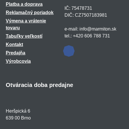
Platba a doprava
IČ: 75478731
Reklamačný poriadok
DIČ: CZ7507183981
Výmena a vrátenie
tovaru
e-mail: info@marmiton.sk
tel.: +420 606 788 731
Tabuľky veľkostí
Kontakt
Predajňa
Výrobcovia
Otváracia doba predajne
Heršpická 6
639 00 Brno