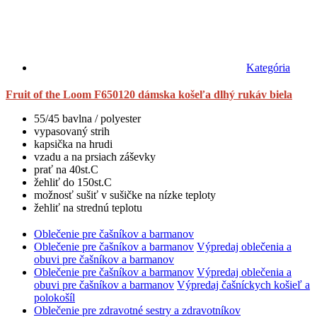
Kategória
Fruit of the Loom F650120 dámska košeľa dlhý rukáv biela
55/45 bavlna / polyester
vypasovaný strih
kapsička na hrudi
vzadu a na prsiach záševky
prať na 40st.C
žehliť do 150st.C
možnosť sušiť v sušičke na nízke teploty
žehliť na strednú teplotu
Oblečenie pre čašníkov a barmanov
Oblečenie pre čašníkov a barmanov
Výpredaj oblečenia a
obuvi pre čašníkov a barmanov
Oblečenie pre čašníkov a barmanov
Výpredaj oblečenia a
obuvi pre čašníkov a barmanov
Výpredaj čašníckych košieľ a
polokošíl
Oblečenie pre zdravotné sestry a zdravotníkov