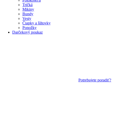
Polokošeľa
Tričká
Mikiny
Bundy
Vesty
Čiapky a šiltovky
Ponožky
Darčekový poukaz
Potrebujete poradiť?