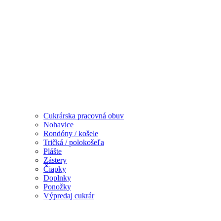
Cukrárska pracovná obuv
Nohavice
Rondóny / košele
Tričká / polokošeľa
Plášte
Zástery
Čiapky
Doplnky
Ponožky
Výpredaj cukrár