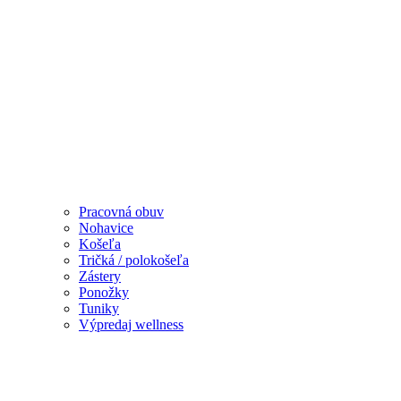
Pracovná obuv
Nohavice
Košeľa
Tričká / polokošeľa
Zástery
Ponožky
Tuniky
Výpredaj wellness