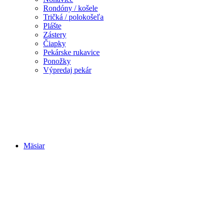
Rondóny / košele
Tričká / polokošeľa
Plášte
Zástery
Čiapky
Pekárske rukavice
Ponožky
Výpredaj pekár
Mäsiar