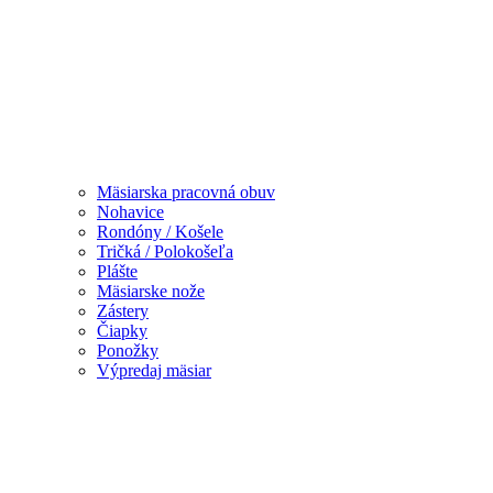
Mäsiarska pracovná obuv
Nohavice
Rondóny / Košele
Tričká / Polokošeľa
Plášte
Mäsiarske nože
Zástery
Čiapky
Ponožky
Výpredaj mäsiar