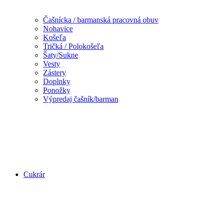
Čašnícka / barmanská pracovná obuv
Nohavice
Košeľa
Tričká / Polokošeľa
Šaty/Sukne
Vesty
Zástery
Doplnky
Ponožky
Výpredaj čašník/barman
Cukrár