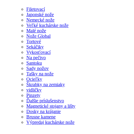
Filetovací
Japonské nože
Nemecké nože
Veľké kuchárske nože
Malé nože
Nože Global
Tortové
Sekáčiky
Vykosťovací
Na pečivo
Santoku
Sady nožov
Tašky na nože
Ocieľky
Škrabky na zemiaky
vidličky
Pinzety
Ďalšie príslušenstvo
Magnetické stojany a lišty
Dosky na krájanie
Brusne kamene
Výpredaj kuchárske nože