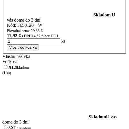
Skladom
U
vás doma do 3 dní
Kód: F650120---W
Pôvodná cena:
29,88 €
17,92
€
s DPH
14,57
€ bez DPH
ks
Vložiť do košíka
Vlastní nášivka
Veľkosť
XL
Skladom
(1 ks)
Skladom
U vás
doma do 3 dní
3XL
Skladom