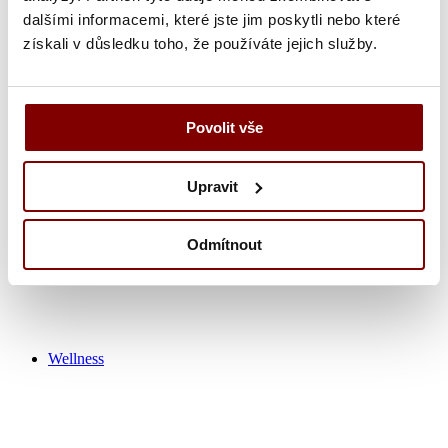
dalšími informacemi, které jste jim poskytli nebo které
získali v důsledku toho, že používáte jejich služby.
Zdravotnícka obuv
Nohavice
Tuniky
Košeľa
Povolit vše
Tričká / polokošeľa
Zdravotnícke plášťa
Čiapky
Upravit
Ponožky
Výpredaj zdravotník
Odmítnout
Wellness