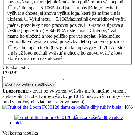
logo vyšívali, máme jej uložené a toto políčko pro vás neplatí.
Vyšitie loga + 5.10€
Pokud jste si u nás již logo nechali
vyšívat a chcete jej znovu vyšít z loga, které již máme u nás
uložené.
Vyšití textu + 5.10€
Maximálně dvouřádkové vyšití
jména, přezdívky nebo pracovní pozice.
Grafická úprava a
vyšitie (logo + text) + 34.69€
Ak ste u nás už logo vyšívali,
máme ho uložené a toto políčko pre vás neplatí. Maximálne
dvojriadkové vyšitie mená, prezývky alebo pracovnej pozície.
Vyšitie loga a textu (bez grafickej úpravy) + 10.20€
Ak ste si
u nás už logo nechali vyšívať a chcete ho znovu vyšiť z loga,
ktoré už máme u nás uložené.
Ukážka textu:
17,92
€
ks
Vložiť do košíka s výšivkou
Upozornenie
- tovar po vytvorení výšivky nie je možné vymeniť
alebo vrátiť! Doba tvorby výšivky je 10-15 pracovných dní (v čase
pred vianočnými sviatkami sa zdvojnásobí).
- 40%
Veľkostná tabuľka