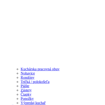
Kuchárska pracovná obuv
Nohavice
Rondóny
Tričká / polokošeľa
Plášte
Zástery
Čiapky
Ponožky
Výpredaj kuchař