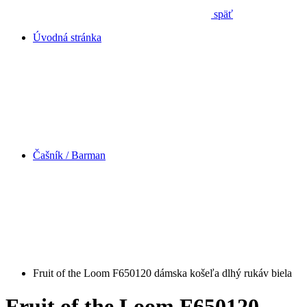
späť
Úvodná stránka
Čašník / Barman
Fruit of the Loom F650120 dámska košeľa dlhý rukáv biela
Fruit of the Loom F650120