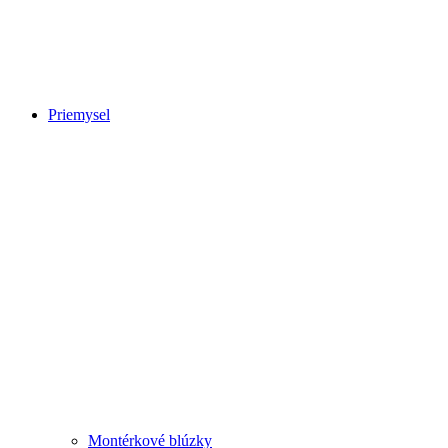
Priemysel
Montérkové blúzky