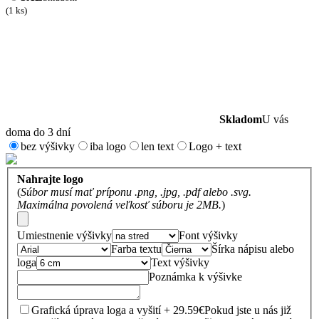
(1 ks)
Skladom
U vás
doma do 3 dní
bez výšivky
iba logo
len text
Logo + text
Nahrajte logo
(
Súbor musí mať príponu .png, .jpg, .pdf alebo .svg.
Maximálna povolená veľkosť súboru je 2MB.
)
Umiestnenie výšivky
Font výšivky
Farba textu
Šírka nápisu alebo
loga
Text výšivky
Poznámka k výšivke
Grafická úprava loga a vyšití + 29.59€
Pokud jste u nás již