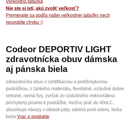
Veľkostná tabuľka
Nie ste si istí, akú zvoliť veľkosť?
Premerajte sa podľa našej veľkostnej tabuľky nech
neurobíte chybu :)
Codeor DEPORTIV LIGHT
zdravotnícka obuv dámska
aj pánska biela
zdravotnícka obuv s certifikáciou a protišmykovou
podrážkou, z ľahkého materiálu, flexibilné, vzdušné dobre
vetrané, nemá švy, zvršok zo vzdušného mikrovlákna
prichytený priamo k podrážke, možno prať do 40st.C,
absorbuje nárazy v oblasti päty, odolná proti oderu, farba
biela
Viac o produkte