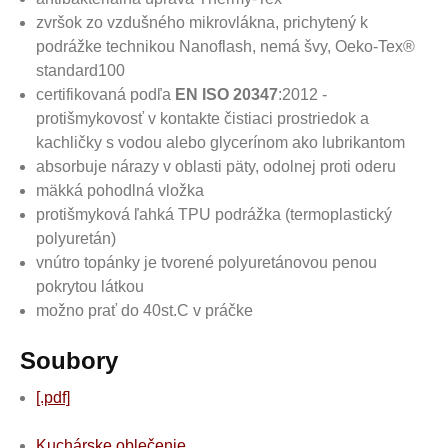
zvršok zo vzdušného mikrovlákna, prichytený k
podrážke technikou Nanoflash, nemá švy, Oeko-Tex®
standard100
certifikovaná podľa
EN ISO 20347
:2012 -
protišmykovosť v kontakte čistiaci prostriedok a
kachličky s vodou alebo glycerínom ako lubrikantom
absorbuje nárazy v oblasti päty, odolnej proti oderu
mäkká pohodlná vložka
protišmyková ľahká TPU podrážka (termoplastický
polyuretán)
vnútro topánky je tvorené polyuretánovou penou
pokrytou látkou
možno prať do 40st.C v práčke
Soubory
[.pdf]
Kuchárske oblečenie