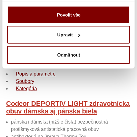
55,10
€
s DPH
ks
Povolit vše
44,80
€ bez DPH
Vložiť do košíka
Upravit
Odmítnout
Popis a parametre
Soubory
Kategória
Codeor DEPORTIV LIGHT zdravotnícka
obuv dámska aj pánska biela
pánska i dámska (nižšie čísla) bezpečnostná
protišmyková antistatická pracovná obuv
antibakteriálna úprava Thermy-Tex