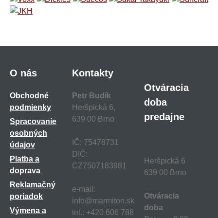
O nás
Kontakty
Otváracia
Obchodné
Petr Budík
doba
podmienky
Heršpická 6,
predajne
639 00 Brno
Spracovanie
osobných
IČ: 75478731
údajov
DIČ:
Platba a
Heršpická 6
CZ7507183981
doprava
639 00 Brno
Reklamačný
e-mail:
Otváracia
poriadok
info@marmiton.sk
doba
Výmena a
tel.: +420 606 788