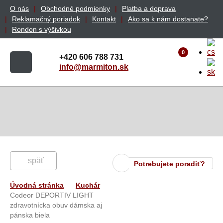
O nás
Obchodné podmienky
Platba a doprava
Reklamačný poriadok
Kontakt
Ako sa k nám dostanate?
Rondon s výšivkou
0
+420 606 788 731
info@marmiton.sk
späť
Potrebujete poradiť?
Úvodná stránka
Kuchár
Codeor DEPORTIV LIGHT
zdravotnícka obuv dámska aj
pánska biela