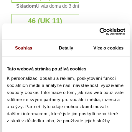
Skladom
U vás doma do 3 dní
46 (UK 11)
Skladom
(2 ks)
Skladom
U vás doma do 3 dní
Souhlas
Detaily
Více o cookies
47 (UK 12)
Skladom
Tato webová stránka používá cookies
(1 ks)
Skladom
U vás doma do 3 dní
K personalizaci obsahu a reklam, poskytování funkcí
sociálních médií a analýze naší návštěvnosti využíváme
soubory cookie. Informace o tom, jak náš web používáte,
sdílíme se svými partnery pro sociální média, inzerci a
analýzy. Partneři tyto údaje mohou zkombinovat s
Skladom
Kód: DEPORTLight---W
dalšími informacemi, které jste jim poskytli nebo které
U vás doma do 3 dní
získali v důsledku toho, že používáte jejich služby.