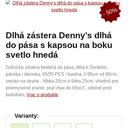
- 50%
Dlhá zástera Denny's dlhá
do pása s kapsou na boku
svetlo hnedá
čašnícka zástera farebná do pása, dlhá k členkom,
pánska i dámska, 65/35 PES / bavlna, š 95cm xd 80cm,
vrecko na strane - hĺbka 20cm a šírka 25cm, vhodné pre
priemyselné pranie, prať max do 65st.C, odolné proti
bielidlám,
Viac o produkte
Varianty: