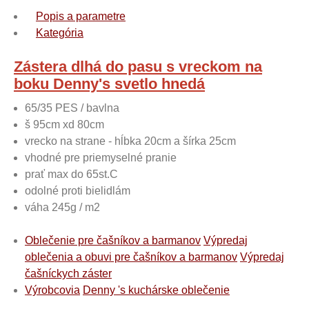
Popis a parametre
Kategória
Zástera dlhá do pasu s vreckom na
boku Denny's svetlo hnedá
65/35 PES / bavlna
š 95cm xd 80cm
vrecko na strane - hĺbka 20cm a šírka 25cm
vhodné pre priemyselné pranie
prať max do 65st.C
odolné proti bielidlám
váha 245g / m2
Oblečenie pre čašníkov a barmanov
Výpredaj
oblečenia a obuvi pre čašníkov a barmanov
Výpredaj
čašníckych záster
Výrobcovia
Denny 's kuchárske oblečenie