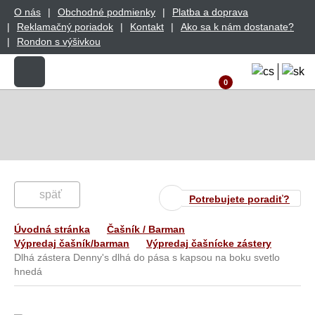
O nás
Obchodné podmienky
Platba a doprava
Reklamačný poriadok
Kontakt
Ako sa k nám dostanate?
Rondon s výšivkou
0
späť
Potrebujete poradiť?
Úvodná stránka
Čašník / Barman
Výpredaj čašník/barman
Výpredaj čašnícke zástery
Dlhá zástera Denny's dlhá do pása s kapsou na boku svetlo
hnedá