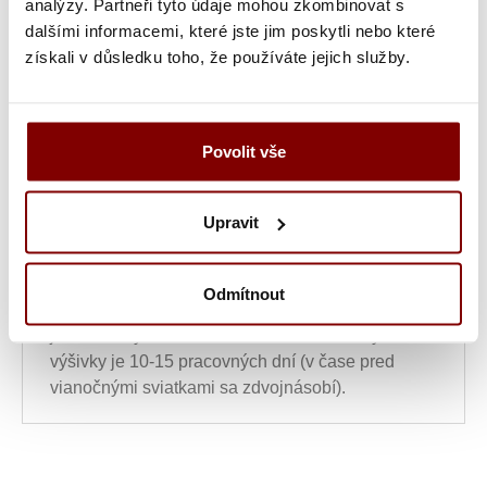
10.20€
analýzy. Partneři tyto údaje mohou zkombinovat s
dalšími informacemi, které jste jim poskytli nebo které
získali v důsledku toho, že používáte jejich služby.
Ukážka textu:
12,45
€
ks
Povolit vše
Upravit
Vložiť do košíka s
výšivkou
Odmítnout
UPOZORNENIE
- tovar po vytvorení výšivky nie
je možné vymeniť alebo vrátiť! Doba tvorby
výšivky je 10-15 pracovných dní (v čase pred
vianočnými sviatkami sa zdvojnásobí).