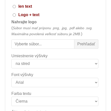
len text
Logo + text
Nahrajte logo
(
Súbor musí mať príponu .png, .jpg, .pdf alebo .svg.
)
Maximálna povolená veľkosť súboru je 2MB.
Umiestnenie výšivky
Font výšivky
Farba textu