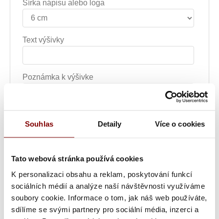
Šírka nápisu alebo loga
Text výšivky
Poznámka k výšivke
Grafická úprava loga a vyšití + 29.59€
Souhlas
Detaily
Více o cookies
Vyšitie loga + 5.10€
Vyšití textu + 5.10€
Tato webová stránka používá cookies
K personalizaci obsahu a reklam, poskytování funkcí
Grafická úprava a vyšitie (logo + text) + 34.69€
sociálních médií a analýze naší návštěvnosti využíváme
soubory cookie. Informace o tom, jak náš web používáte,
Vyšitie loga a textu (bez grafickej úpravy) +
sdílíme se svými partnery pro sociální média, inzerci a