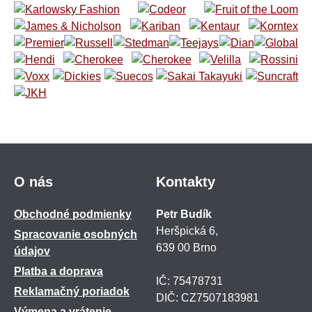
O nás
Kontakty
Obchodné podmienky
Petr Budík
Heršpická 6,
Spracovanie osobných
639 00 Brno
údajov
Platba a doprava
IČ: 75478731
Reklamačný poriadok
DIČ: CZ7507183981
Výmena a vrátenie