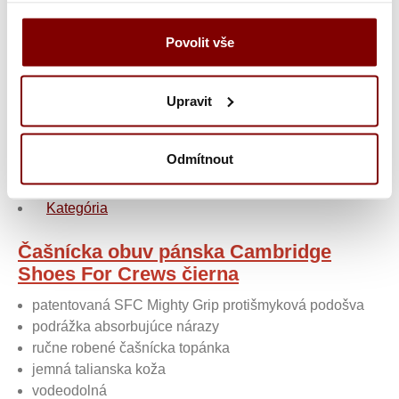
Povolit vše
Vložiť do košíka
Upravit
Odmítnout
Popis a parametre
Soubory
Kategória
Čašnícka obuv pánska Cambridge
Shoes For Crews čierna
patentovaná SFC Mighty Grip protišmyková podošva
podrážka absorbujúce nárazy
ručne robené čašnícka topánka
jemná talianska koža
vodeodolná