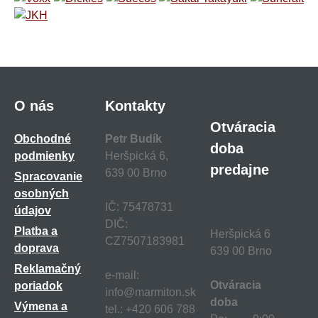
O nás
Kontakty
Otváracia
Obchodné
Petr Budík
doba
podmienky
Heršpická 6,
predajne
639 00 Brno
Spracovanie
osobných
IČ: 75478731
údajov
DIČ:
Platba a
Heršpická 6
CZ7507183981
doprava
639 00 Brno
Reklamačný
e-mail:
Otváracia
poriadok
info@marmiton.sk
doba
Výmena a
tel.: +420 606 788