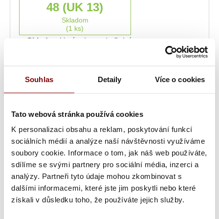
48 (UK 13)
Skladom
(1 ks)
Skladom
U vás doma do 3 dní
49
Skladom
Souhlas
Detaily
Více o cookies
(1 ks)
Skladom
U vás doma do 3 dní
Tato webová stránka používá cookies
K personalizaci obsahu a reklam, poskytování funkcí
sociálních médií a analýze naší návštěvnosti využíváme
Skladom
soubory cookie. Informace o tom, jak náš web používáte,
Kód: 2032---BK
U vás doma do 3 dní
sdílíme se svými partnery pro sociální média, inzerci a
analýzy. Partneři tyto údaje mohou zkombinovat s
dalšími informacemi, které jste jim poskytli nebo které
86,53
€
s DPH
získali v důsledku toho, že používáte jejich služby.
ks
70,35
€ bez DPH