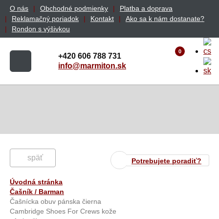
O nás
Obchodné podmienky
Platba a doprava
Reklamačný poriadok
Kontakt
Ako sa k nám dostanate?
Rondon s výšivkou
0
+420 606 788 731
info@marmiton.sk
späť
Potrebujete poradiť?
Úvodná stránka
Čašník / Barman
Čašnícka obuv pánska čierna
Cambridge Shoes For Crews kože