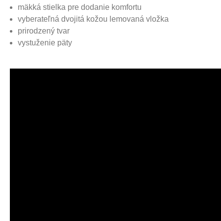
mäkká stielka pre dodanie komfortu
vyberateľná dvojitá kožou lemovaná vložka
prirodzený tvar
vystuženie päty