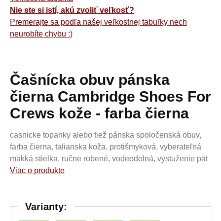
Nie ste si istí, akú zvoliť veľkosť?
Premerajte sa podľa našej veľkostnej tabuľky nech
neurobíte chybu :)
Čašnícka obuv pánska
čierna Cambridge Shoes For
Crews kože - farba čierna
casnicke topanky alebo tiež pánska spoločenská obuv,
farba čierna, talianska koža, protišmyková, vyberateľná
mäkká stielka, ručne robené, vodeodolná, vystuženie pät
Viac o produkte
Varianty: