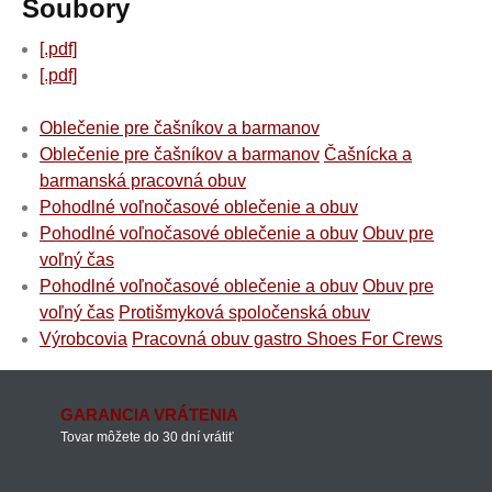
Soubory
[.pdf]
[.pdf]
Oblečenie pre čašníkov a barmanov
Oblečenie pre čašníkov a barmanov
Čašnícka a
barmanská pracovná obuv
Pohodlné voľnočasové oblečenie a obuv
Pohodlné voľnočasové oblečenie a obuv
Obuv pre
voľný čas
Pohodlné voľnočasové oblečenie a obuv
Obuv pre
voľný čas
Protišmyková spoločenská obuv
Výrobcovia
Pracovná obuv gastro Shoes For Crews
GARANCIA VRÁTENIA
Tovar môžete do 30 dní vrátiť