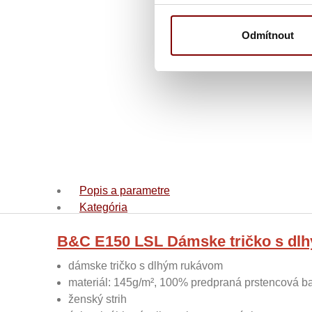
Odmítnout
Popis a parametre
Kategória
B&C E150 LSL Dámske tričko s dl
dámske tričko s dlhým rukávom
materiál: 145g/m², 100% predpraná prstencová b
ženský strih