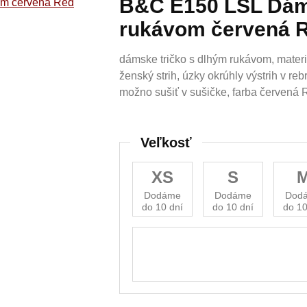
B&C E150 LSL Dáms
rukávom červená 
dámske tričko s dlhým rukávom, mater
ženský strih, úzky okrúhly výstrih v re
možno sušiť v sušičke, farba červená
Veľkosť
XS
S
Dodáme
Dodáme
Dod
do 10 dní
do 10 dní
do 10