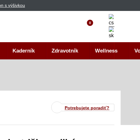
n s výšivkou
0
Kaderník
Zdravotník
Wellness
Vo
Potrebujete poradiť?