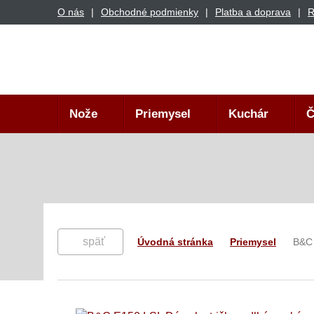
O nás
Obchodné podmienky
Platba a doprava
R
Nože
Priemysel
Kuchár
Č
späť
Úvodná stránka
Priemysel
B&C 