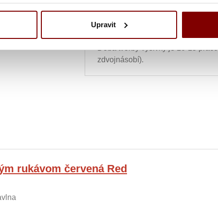
10,12
€
ks
Upravit
UPOZORNENIE
- tovar po vytvore
Doba tvorby výšivky je 10-15 prac
zdvojnásobí).
hým rukávom červená Red
avlna