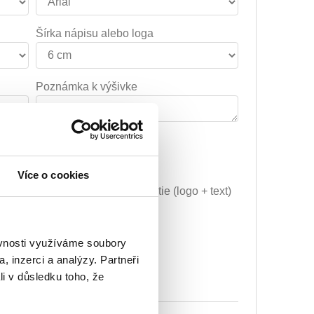
Šírka nápisu alebo loga
Poznámka k výšivke
29.59€
Vyšitie loga + 5.10€
Více o cookies
Grafická úprava a vyšitie (logo + text)
+ 34.69€
ej úpravy) + 10.20€
ěvnosti využíváme soubory
, inzerci a analýzy. Partneři
li v důsledku toho, že