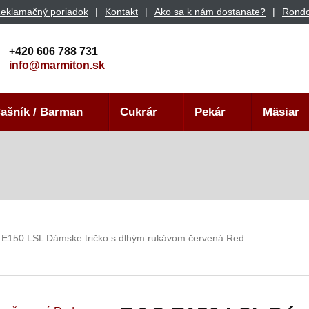
eklamačný poriadok
Kontakt
Ako sa k nám dostanate?
Rondo
+420 606 788 731
info@marmiton.sk
ašník / Barman
Cukrár
Pekár
Mäsiar
E150 LSL Dámske tričko s dlhým rukávom červená Red