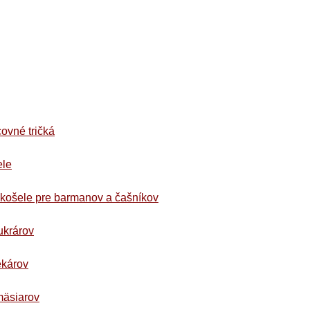
covné tričká
ele
okošele pre barmanov a čašníkov
ukrárov
ekárov
mäsiarov