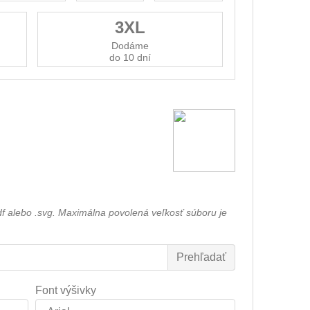
3XL
Dodáme
do 10 dní
df alebo .svg. Maximálna povolená veľkosť súboru je
Font výšivky