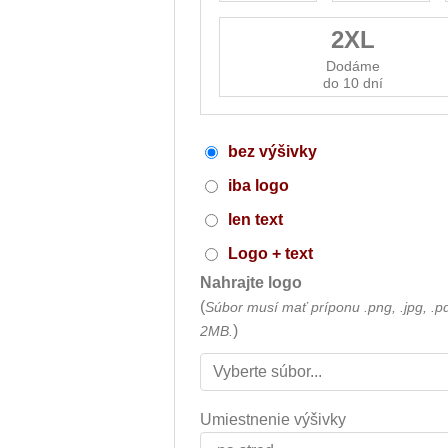
2XL
Dodáme
do 10 dní
bez výšivky
iba logo
len text
Logo + text
Nahrajte logo
(
Súbor musí mať príponu .png, .jpg, .p
)
2MB.
Umiestnenie výšivky