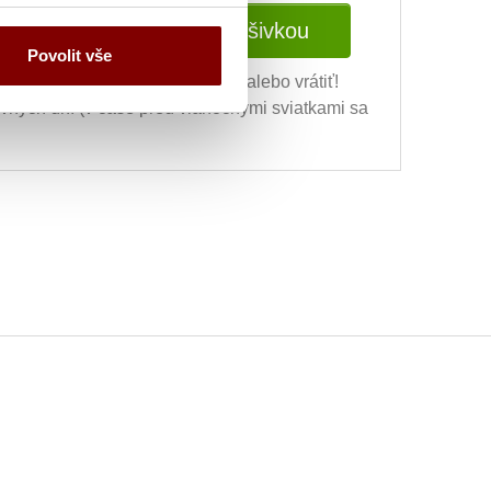
Vložiť do košíka s výšivkou
Povolit vše
ní výšivky nie je možné vymeniť alebo vrátiť!
ovných dní (v čase pred vianočnými sviatkami sa