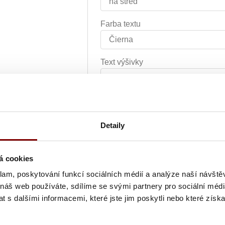
Farba textu
Text výšivky
Grafická úprava loga a vyšití + 
Detaily
Vyšití textu + 5.10€
á cookies
Vyšitie loga a textu (bez grafick
klam, poskytování funkcí sociálních médií a analýze naší návšt
 náš web používáte, sdílíme se svými partnery pro sociální média
 s dalšími informacemi, které jste jim poskytli nebo které získa
Ukážka textu: