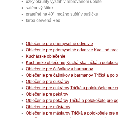
úzky okrúhly výstrih v rebrovanom úplete
saténový štítok
prateľné na 40°, možno sušiť v sušičke
farba červená Red
Oblečenie pre priemyselné odvetvie
Oblečenie pre priemyselné odvetvie
Kvalitné pra
Kuchárske oblečenie
Kuchárske oblečenie
Kuchárska tričká a polokoš
Oblečenie pre čašníkov a barmanov
Oblečenie pre čašníkov a barmanov
Tričká a pol
Oblečenie pre cukrárov
Oblečenie pre cukrárov
Tričká a polokošele pre c
Oblečenie pre pekárov
Oblečenie pre pekárov
Tričká a polokošele pre p
Oblečenie pre mäsiarov
Oblečenie pre mäsiarov
Tričká a polokošele pre 