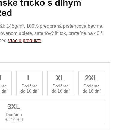
ke tričko s dlhým
Red
iál: 145g/m², 100% predpraná prstencová bavlna,
brovanom úplete, saténový štítok, prateľné na 40 °,
 Red
Viac o produkte
M
L
XL
2XL
áme
Dodáme
Dodáme
Dodáme
 dní
do 10 dní
do 10 dní
do 10 dní
3XL
Dodáme
do 10 dní