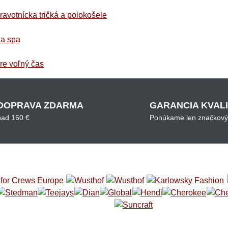
ravotnícka tričká a polokošele
 a spa
pre voľný čas
DOPRAVA ZDARMA
GARANCIA KVAL
nad 160 €
Ponúkame len značkový